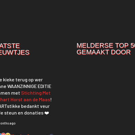
MELDERSE TOP 5
ATSTE
GEMAAKT DOOR
EUWTJES
 kieke terug op wer
nne WAANZINNIGE EDITIE
amen met
Stichting Met
 hart Horst aan de Maas
!
ARTstikke bedankt veur
le steun en donaties ❤️
months ago