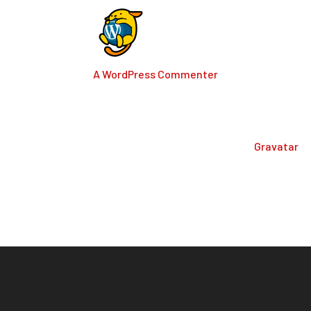
A WordPress Commenter
op juli 28, 2023 o
Hi, this is a comment.
To get started with moderating, editing, a
dashboard.
Commenter avatars come from
Gravatar
.