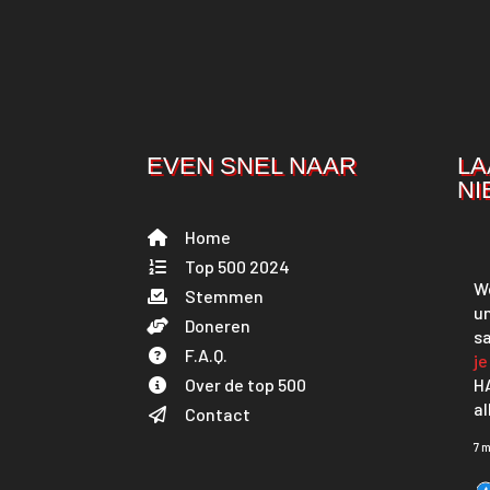
EVEN SNEL NAAR
LA
NI
Home
Top 500 2024
We
Stemmen
u
Doneren
s
F.A.Q.
je
Over de top 500
H
al
Contact
7 