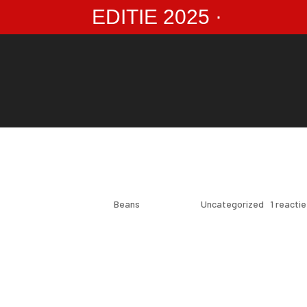
EDITIE 2025 ·
Hello world!
door
Beans
|
jul 28, 2023
|
Uncategorized
|
1 reactie
Welcome to WordPress. This is your first post
1 Reactie