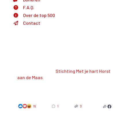
F.A.Q.
Over de top 500
Contact
Laatste nieuwtjes
We kieke terug op wer unne WAANZINNIGE
EDITIE samen met
Stichting Met je hart Horst
aan de Maas
! HARTstikke bedankt veur alle
steun en donaties ❤️
7 months ago
16
1
3