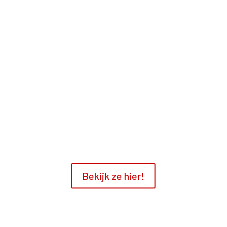
Melderse top 500 wordt mede
mogelijk gemaakt door
Grootse dank aan alle fantastische
initiatiefnemers én sponsoren.
Bekijk ze hier!