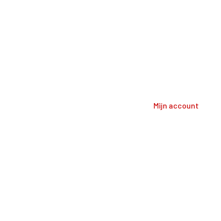
Editie 2025 ·
Editie 2025 ·
Mijn account