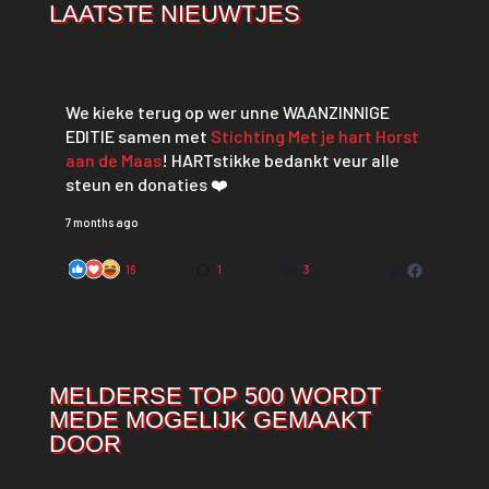
LAATSTE NIEUWTJES
We kieke terug op wer unne WAANZINNIGE
EDITIE samen met
Stichting Met je hart Horst
aan de Maas
! HARTstikke bedankt veur alle
steun en donaties ❤️
7 months ago
16
1
3
MELDERSE TOP 500 WORDT
MEDE MOGELIJK GEMAAKT
DOOR