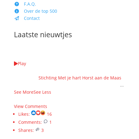
F.A.Q.
Over de top 500
Contact
Laatste nieuwtjes
Play
We kieke terug op wer unne WAANZINNIGE EDITIE
samen met
Stichting Met je hart Horst aan de Maas
!
HARTstikke bedankt veur alle steun en donaties ❤️
...
See More
See Less
7 months ago
View Comments
Likes:
16
Comments:
1
Shares:
3