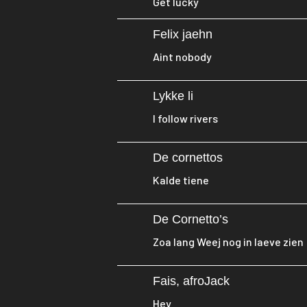
Get lucky
Felix jaehn
Aint nobody
Lykke li
I follow rivers
De cornettos
Kalde tiene
De Cornetto’s
Zoa lang Weej nog in laeve zien
Fais, afroJack
Hey