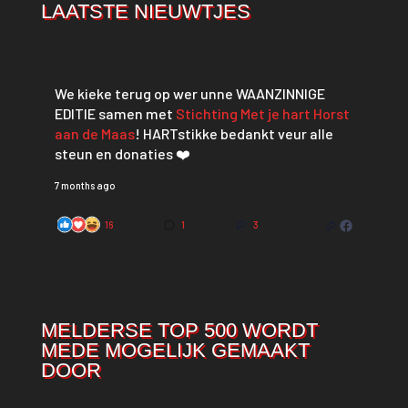
LAATSTE NIEUWTJES
We kieke terug op wer unne WAANZINNIGE
EDITIE samen met
Stichting Met je hart Horst
aan de Maas
! HARTstikke bedankt veur alle
steun en donaties ❤️
7 months ago
16
1
3
MELDERSE TOP 500 WORDT
MEDE MOGELIJK GEMAAKT
DOOR