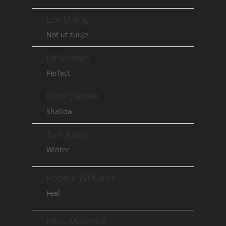
Lex Uiting
Not ut zuuje
Ed Sheran
Perfect
Floor Jansen
Shallow
Tori Amos
Winter
Robbie Williams
Feel
Miss Montreal