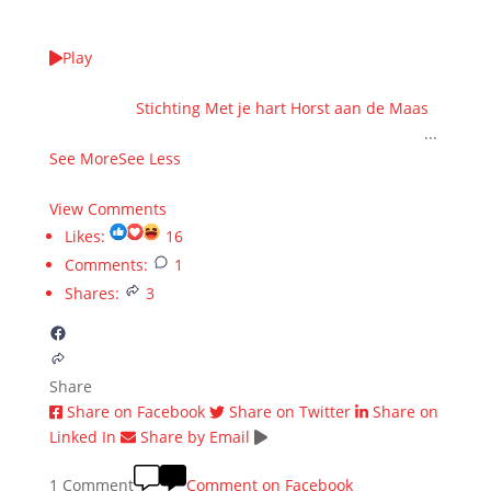
Play
We kieke terug op wer unne WAANZINNIGE EDITIE
samen met
Stichting Met je hart Horst aan de Maas
!
HARTstikke bedankt veur alle steun en donaties ❤️
...
See More
See Less
7 months ago
View Comments
Likes:
16
Comments:
1
Shares:
3
Share
Share on Facebook
Share on Twitter
Share on
Linked In
Share by Email
1 Comment
Comment on Facebook