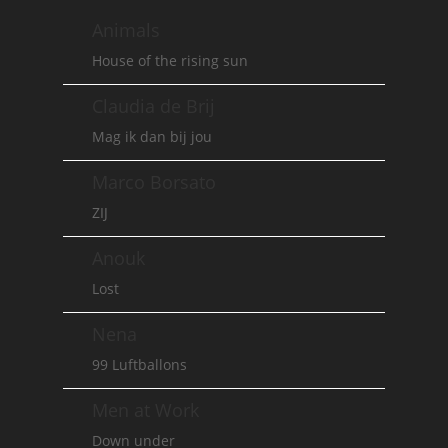
Animals
House of the rising sun
Claudia de Brij
Mag ik dan bij jou
Marco Borsato
ZIJ
Anouk
Lost
Nena
99 Luftballons
Men at Work
Down under