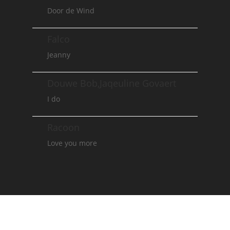
Door de Wind
Falco
Jeanny
Douwe Bob,Jaqeuline Govaert
I do
Racoon
Love you more