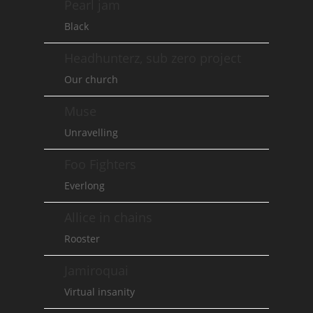
Pearl jam
Black
Headhunterz, sub zero project
Our church
Muse
Unravelling
Foo Fighters
Everlong
Allice in chains
Rooster
Jamiroquai
Virtual insanity