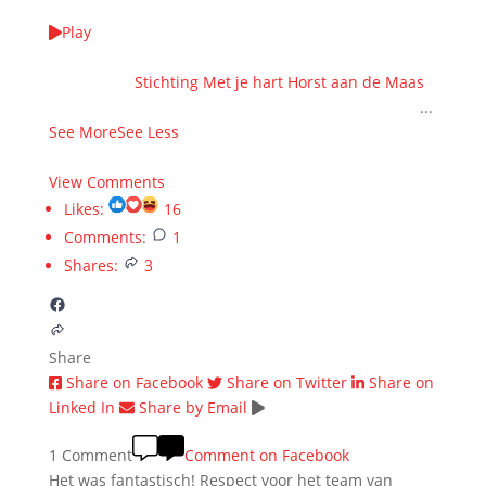
Play
We kieke terug op wer unne WAANZINNIGE EDITIE
samen met
Stichting Met je hart Horst aan de Maas
!
HARTstikke bedankt veur alle steun en donaties ❤️
...
See More
See Less
7 months ago
View Comments
Likes:
16
Comments:
1
Shares:
3
Share
Share on Facebook
Share on Twitter
Share on
Linked In
Share by Email
1 Comment
Comment on Facebook
Het was fantastisch! Respect voor het team van