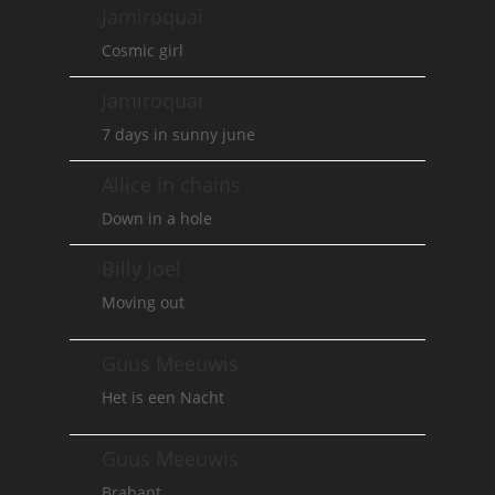
Jamiroquai
Cosmic girl
Jamiroquai
7 days in sunny june
Allice in chains
Down in a hole
Billy Joel
Moving out
Guus Meeuwis
Het is een Nacht
Guus Meeuwis
Brabant