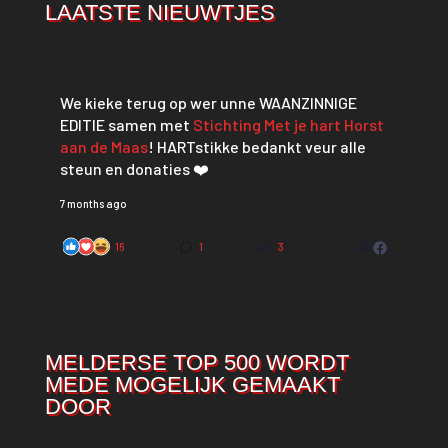
LAATSTE NIEUWTJES
We kieke terug op wer unne WAANZINNIGE
EDITIE samen met
Stichting Met je hart Horst
aan de Maas
! HARTstikke bedankt veur alle
steun en donaties ❤️
7 months ago
16
1
3
MELDERSE TOP 500 WORDT
MEDE MOGELIJK GEMAAKT
DOOR