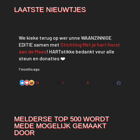
LAATSTE NIEUWTJES
We kieke terug op wer unne WAANZINNIGE
EDITIE samen met
Stichting Met je hart Horst
aan de Maas
! HARTstikke bedankt veur alle
steun en donaties ❤️
7 months ago
16
1
3
MELDERSE TOP 500 WORDT
MEDE MOGELIJK GEMAAKT
DOOR