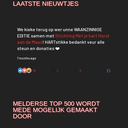
LAATSTE NIEUWTJES
We kieke terug op wer unne WAANZINNIGE
EDITIE samen met
Stichting Met je hart Horst
aan de Maas
! HARTstikke bedankt veur alle
steun en donaties ❤️
7 months ago
16
1
3
MELDERSE TOP 500 WORDT
MEDE MOGELIJK GEMAAKT
DOOR