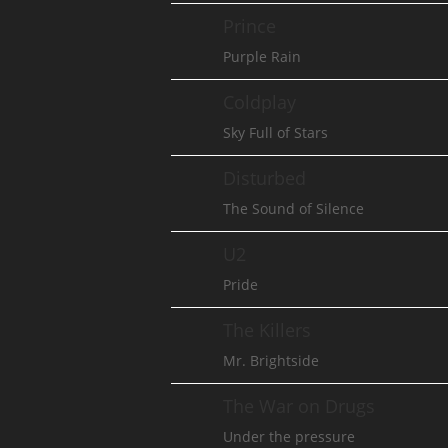
Prince
Purple Rain
Coldplay
Sky Full of Stars
Disturbed
The Sound of Silence
U2
Pride
The Killers
Mr. Brightside
The War on Drugs
Under the pressure