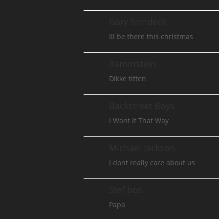
Gary fomdeck
Ill be there this christmas
Rammstein
Dikke titten
Backstreet Boys
I Want it That Way
Michael Jackson
I dont really care about us
Stef bos
Papa