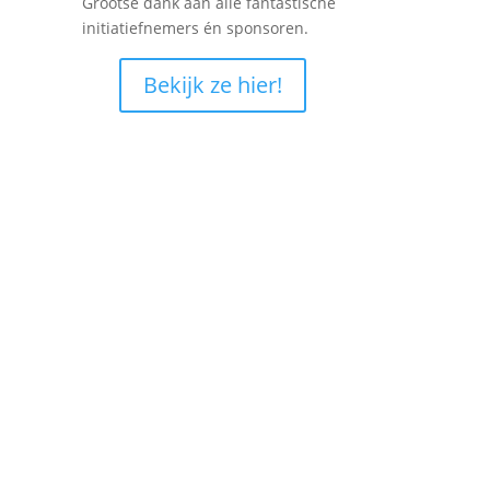
Grootse dank aan alle fantastische
initiatiefnemers én sponsoren.
Bekijk ze hier!