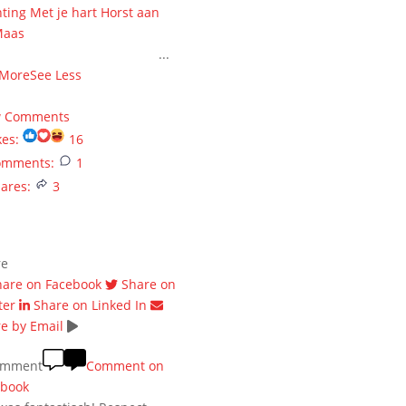
hting Met je hart Horst aan
Maas
! HARTstikke bedankt
 alle steun en donaties ❤️
...
 More
See Less
onths ago
w Comments
kes:
16
omments:
1
ares:
3
re
hare on Facebook
Share on
ter
Share on Linked In
e by Email
omment
Comment on
ebook