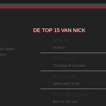
DE TOP 15 VAN NICK
Eiffel 65
Im Blue
ler tijden
doen!
Don henley
The boys of summer
Jason paige
Gotta catch m all
Bruce Springsteen
Born in the usa