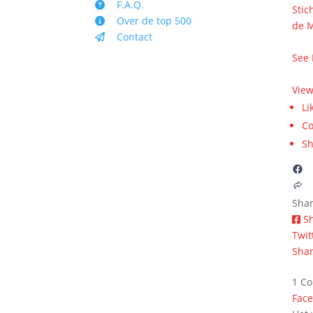
F.A.Q.
Stic
Over de top 500
de 
Contact
veur
See
7 m
Vie
Li
C
Sh
Sha
S
Twit
Shar
1 C
Fac