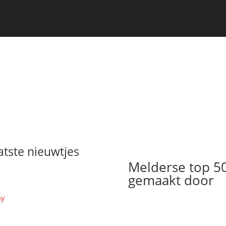
atste nieuwtjes
Melderse top 5
gemaakt door
ay
ieke terug op wer unne
NZINNIGE EDITIE samen met