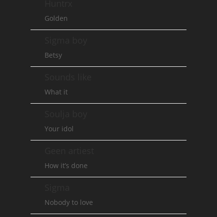
Huntrx
Golden
Sigma boy
Betsy
Sounds like
What it
Soulja boy
Your idol
Geen artiest
How it’s done
Sigma
Nobody to love