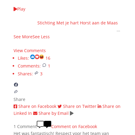
Play
We kieke terug op wer unne WAANZINNIGE EDITIE
samen met
Stichting Met je hart Horst aan de Maas
!
HARTstikke bedankt veur alle steun en donaties ❤️
...
See More
See Less
7 months ago
View Comments
Likes:
16
Comments:
1
Shares:
3
Share
Share on Facebook
Share on Twitter
Share on
Linked In
Share by Email
1 Comment
Comment on Facebook
Het was fantastisch! Respect voor het team van