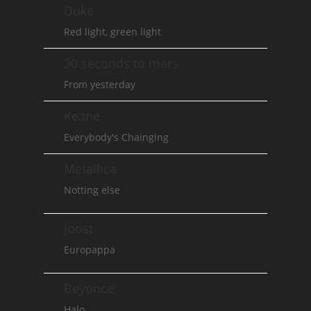
Duke
Red light, green light
30 seconds to mars
From yesterday
Keane
Everybody's Chainging
Metallica
Notting else
Joost
Europappa
Beyonce
Halo