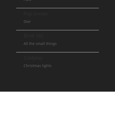
Pop smoke
Dior
Blink 182
All the small things
Coldplay
Christmas lights