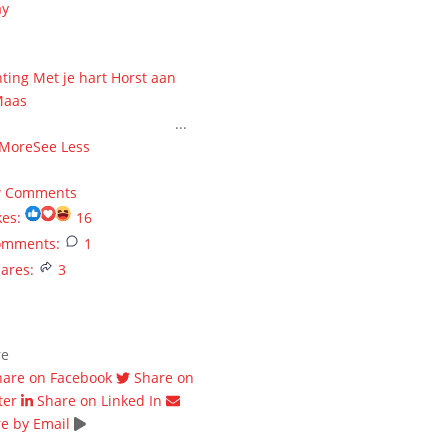
ay
ieke terug op wer unne
NZINNIGE EDITIE samen met
hting Met je hart Horst aan
Maas
! HARTstikke bedankt
 alle steun en donaties ❤️
...
 More
See Less
onths ago
w Comments
kes:
16
omments:
1
ares:
3
re
hare on Facebook
Share on
ter
Share on Linked In
e by Email