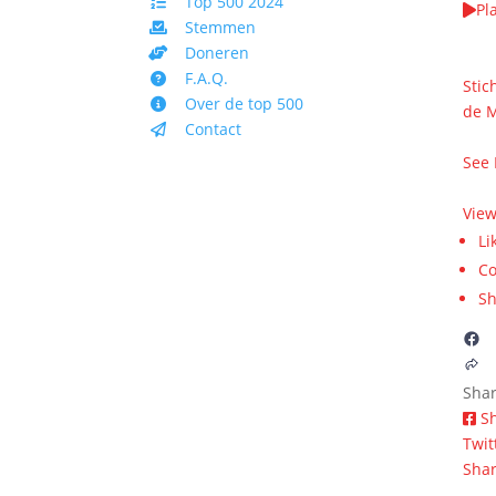
Top 500 2024
Pl
Stemmen
We k
Doneren
WAA
F.A.Q.
Stic
Over de top 500
de 
Contact
veur
See
7 m
Vie
Li
C
Sh
Sha
S
Twit
Shar