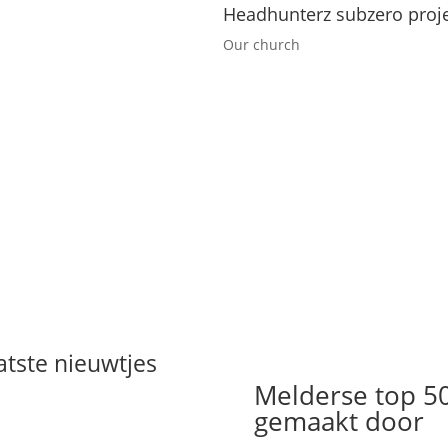
Headhunterz subzero proj
Our church
atste nieuwtjes
Melderse top 5
gemaakt door