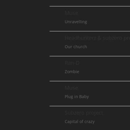
Muse
Unravelling
Headhunterz & subzero pr
Our church
Ran-D
Zombie
Muse
Plug in Baby
Subzero project
Capital of crazy