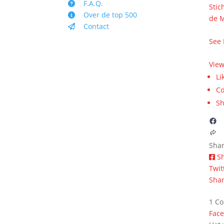
F.A.Q.
Stic
Over de top 500
de 
Contact
veur
See
7 m
Vie
Li
C
Sh
Sha
S
Twit
Shar
1 C
Fac