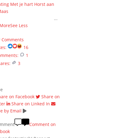
hting Met je hart Horst aan
Maas
! HARTstikke bedankt
 alle steun en donaties ❤️
...
 More
See Less
onths ago
w Comments
kes:
16
omments:
1
ares:
3
re
hare on Facebook
Share on
ter
Share on Linked In
e by Email
omment
Comment on
ebook