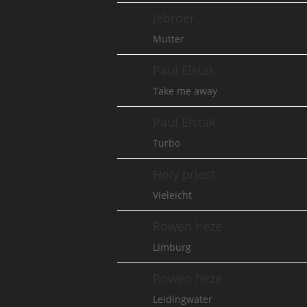
Jebroer
Mutter
Paul Elstak
Take me away
Paul Elstak
Turbo
Holy priest
Vieleicht
Rowen heze
Limburg
Rowen heze
Leidingwater