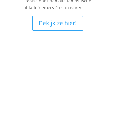
Grootse dank aan alle fantastische
initiatiefnemers én sponsoren.
Bekijk ze hier!