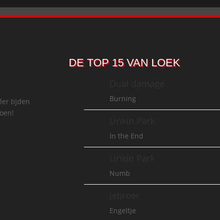
DE TOP 15 VAN LOEK
Dual damage
Burning
ler tijden
doen!
Linkin Park
In the End
Linkin Park
Numb
Jebroer
Engeltje