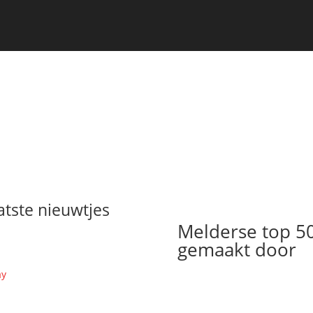
atste nieuwtjes
Melderse top 5
gemaakt door
ay
ieke terug op wer unne
NZINNIGE EDITIE samen met