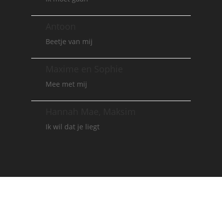
Antoon
Beetje van mij
Maxime en Sophie
Mee met mij
Hannah Mae, Maksim
Ik wil dat je liegt