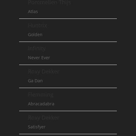
Pommelien Thijs
Atlas
Huntrix
Golden
Infinity
Never Ever
Roxy Dekker
Ga Dan
Flemming
Abracadabra
Roxy Dekker
Satisfyer