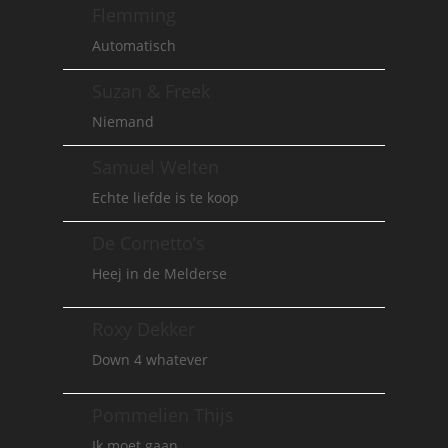
Flemming
Automatisch
Suzan & Freek
Niemand
Samuel Welten
Echte liefde is te koop
De Cornetto’s
Heej in de Melderse
Roxy Dekker
Down 4 whatever
Pommelien Thijs
Ik moet gaan