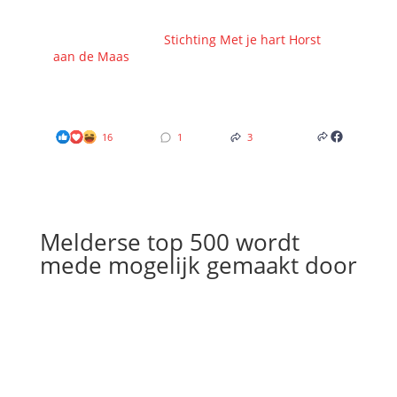
We kieke terug op wer unne WAANZINNIGE
EDITIE samen met
Stichting Met je hart Horst
aan de Maas
! HARTstikke bedankt veur alle
steun en donaties ❤️
7 months ago
16
1
3
Melderse top 500 wordt
mede mogelijk gemaakt door