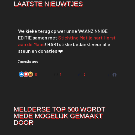
LAATSTE NIEUWTJES
We kieke terug op wer unne WAANZINNIGE
EDITIE samen met
Stichting Met je hart Horst
aan de Maas
! HARTstikke bedankt veur alle
steun en donaties ❤️
7 months ago
16
1
3
MELDERSE TOP 500 WORDT
MEDE MOGELIJK GEMAAKT
DOOR