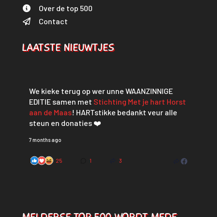
Over de top 500
Contact
LAATSTE NIEUWTJES
We kieke terug op wer unne WAANZINNIGE
EDITIE samen met
Stichting Met je hart Horst
aan de Maas
! HARTstikke bedankt veur alle
steun en donaties ❤️
7 months ago
25
1
3