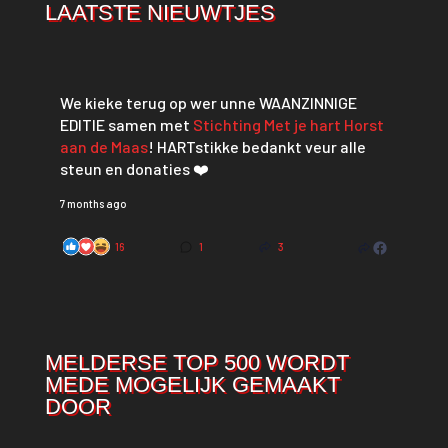
LAATSTE NIEUWTJES
We kieke terug op wer unne WAANZINNIGE
EDITIE samen met
Stichting Met je hart Horst
aan de Maas
! HARTstikke bedankt veur alle
steun en donaties ❤️
7 months ago
16
1
3
MELDERSE TOP 500 WORDT
MEDE MOGELIJK GEMAAKT
DOOR