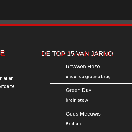
SE
DE TOP 15 VAN JARNO
Rowwen Heze
onder de greune brug
n aller
lfde te
Green Day
brain stew
Guus Meeuwis
Brabant