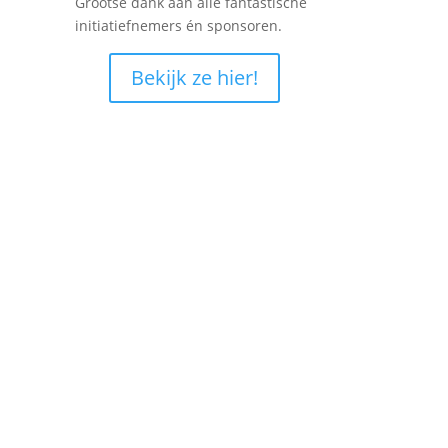
Grootse dank aan alle fantastische
initiatiefnemers én sponsoren.
Bekijk ze hier!