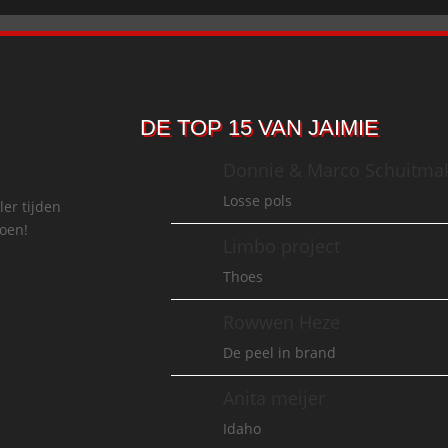
DE TOP 15 VAN JAIMIE
Donnie & Marco Schuitma
Losse pols
ler tijden
doen!
Limbo project
Thoes
Rowwen Heze
De peel in brand
Anita meijer
Idaho