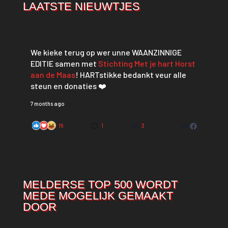
LAATSTE NIEUWTJES
We kieke terug op wer unne WAANZINNIGE
EDITIE samen met
Stichting Met je hart Horst
aan de Maas
! HARTstikke bedankt veur alle
steun en donaties ❤️
7 months ago
16
1
3
MELDERSE TOP 500 WORDT
MEDE MOGELIJK GEMAAKT
DOOR