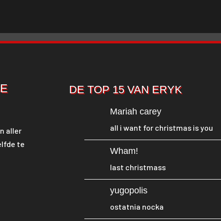
SE
DE TOP 15 VAN ERYK
Mariah carey
all i want for christmas is you
n aller
lfde te
Wham!
last christmass
yugopolis
ostatnia nocka