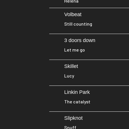
Helena
Volbeat
Still counting
3 doors down
Let me go
Skillet
Lucy
Linkin Park
The catalyst
Slipknot
Snuff