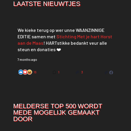
LAATSTE NIEUWTJES
We kieke terug op wer unne WAANZINNIGE
EDITIE samen met
Stichting Met je hart Horst
aan de Maas
! HARTstikke bedankt veur alle
steun en donaties ❤️
7 months ago
16
1
3
MELDERSE TOP 500 WORDT
MEDE MOGELIJK GEMAAKT
DOOR