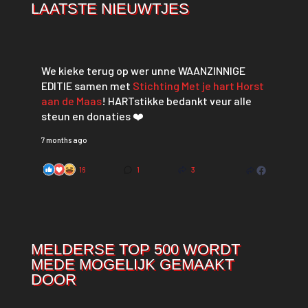
LAATSTE NIEUWTJES
We kieke terug op wer unne WAANZINNIGE
EDITIE samen met
Stichting Met je hart Horst
aan de Maas
! HARTstikke bedankt veur alle
steun en donaties ❤️
7 months ago
16
1
3
MELDERSE TOP 500 WORDT
MEDE MOGELIJK GEMAAKT
DOOR