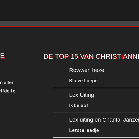
SE
DE TOP 15 VAN CHRISTIANN
Rowwen heze
Blieve Loepe
n aller
lfde te
Lex Uiting
Ik belaof
Lex uiting en Chantal Janze
Letste leedje