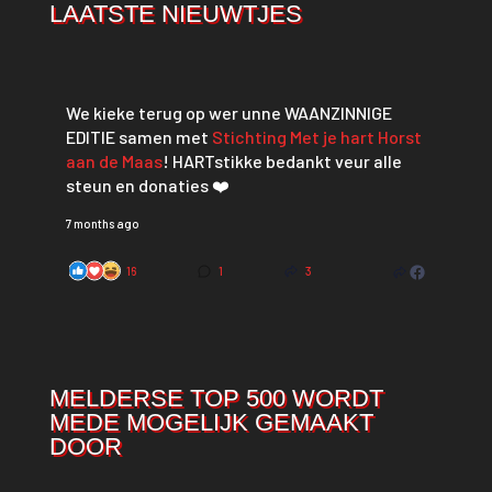
LAATSTE NIEUWTJES
We kieke terug op wer unne WAANZINNIGE
EDITIE samen met
Stichting Met je hart Horst
aan de Maas
! HARTstikke bedankt veur alle
steun en donaties ❤️
7 months ago
16
1
3
MELDERSE TOP 500 WORDT
MEDE MOGELIJK GEMAAKT
DOOR