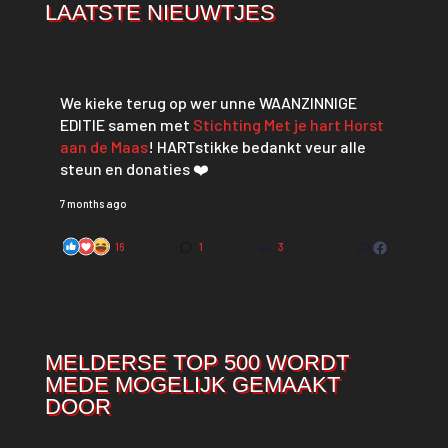
LAATSTE NIEUWTJES
We kieke terug op wer unne WAANZINNIGE
EDITIE samen met
Stichting Met je hart Horst
aan de Maas
! HARTstikke bedankt veur alle
steun en donaties ❤️
7 months ago
16
1
3
MELDERSE TOP 500 WORDT
MEDE MOGELIJK GEMAAKT
DOOR